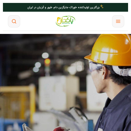
بزرگترین تولیدکننده خوراک جایگزین دام، طیور و آبزیان در ایران